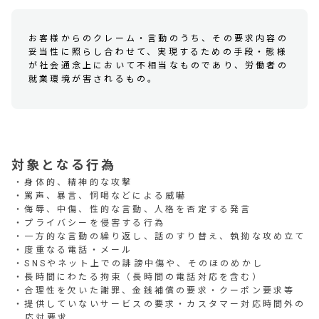
お客様からのクレーム・言動のうち、その要求内容の
妥当性に照らし合わせて、実現するための手段・態様
が社会通念上において不相当なものであり、労働者の
就業環境が害されるもの。
対象となる行為
身体的、精神的な攻撃
罵声、暴言、恫喝などによる威嚇
侮辱、中傷、性的な言動、人格を否定する発言
プライバシーを侵害する行為
一方的な言動の繰り返し、話のすり替え、執拗な攻め立て
度重なる電話・メール
SNSやネット上での誹謗中傷や、そのほのめかし
長時間にわたる拘束（長時間の電話対応を含む）
合理性を欠いた謝罪、金銭補償の要求・クーポン要求等
提供していないサービスの要求・カスタマー対応時間外の
応対要求